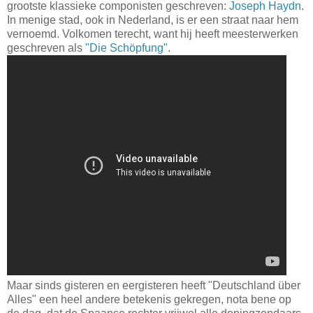
grootste klassieke componisten geschreven:
Joseph Haydn
.
In menige stad, ook in Nederland, is er een straat naar hem
vernoemd. Volkomen terecht, want hij heeft meesterwerken
geschreven als
"Die Schöpfung"
.
Maar sinds gisteren en eergisteren heeft "Deutschland über
Alles" een heel andere betekenis gekregen, nota bene op